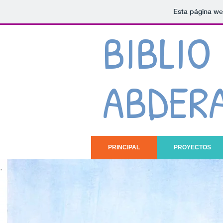
Esta página we
BIBLIO
ABDER
PRINCIPAL
PROYECTOS